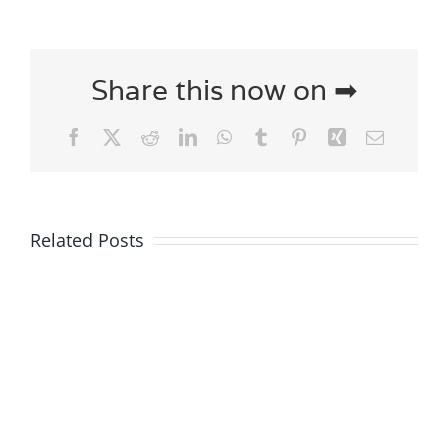
Share this now on ➡
Facebook
X
Reddit
LinkedIn
WhatsApp
Tumblr
Pinterest
Xing
Email
Related Posts