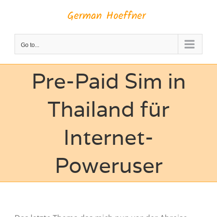
Skip
to
content
Go to...
Pre-Paid Sim in
Thailand für
Internet-
Poweruser