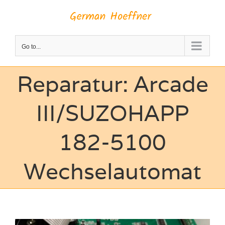
Skip
to
content
Go to...
Reparatur: Arcade
III/SUZOHAPP
182-5100
Wechselautomat