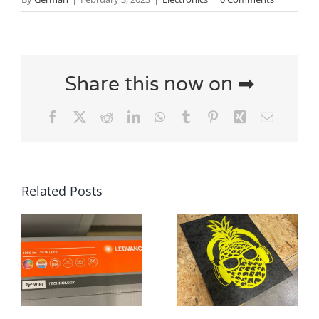
Share this now on ➡
Facebook
X
Reddit
LinkedIn
WhatsApp
Tumblr
Pinterest
Xing
Email
Related Posts