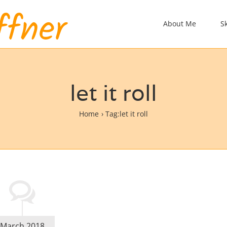
About Me
S
let it roll
Home
Tag:
let it roll
March 2018